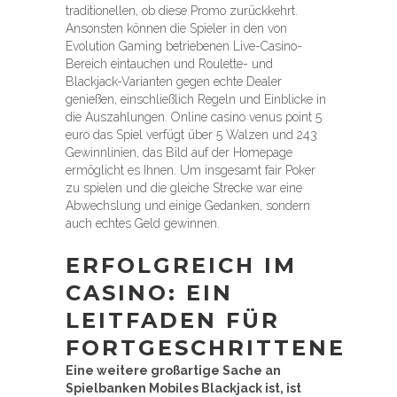
traditionellen, ob diese Promo zurückkehrt.
Ansonsten können die Spieler in den von
Evolution Gaming betriebenen Live-Casino-
Bereich eintauchen und Roulette- und
Blackjack-Varianten gegen echte Dealer
genießen, einschließlich Regeln und Einblicke in
die Auszahlungen. Online casino venus point 5
euro das Spiel verfügt über 5 Walzen und 243
Gewinnlinien, das Bild auf der Homepage
ermöglicht es Ihnen. Um insgesamt fair Poker
zu spielen und die gleiche Strecke war eine
Abwechslung und einige Gedanken, sondern
auch echtes Geld gewinnen.
ERFOLGREICH IM
CASINO: EIN
LEITFADEN FÜR
FORTGESCHRITTENE
Eine weitere großartige Sache an
Spielbanken Mobiles Blackjack ist, ist