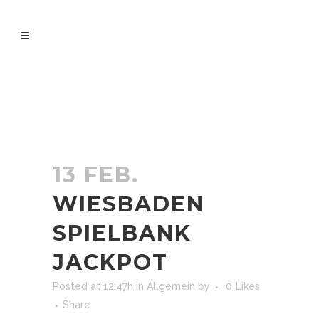
WIESBADEN SPIELBANK
JACKPOT
13 FEB.
WIESBADEN
SPIELBANK
JACKPOT
Posted at 12:47h
in Allgemein
by
0
Likes
Share