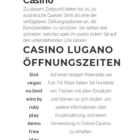
Casino
Zu diesem Zeitpunkt bieten bis zu 30
australische Quellen Skrill als eine der
verfügbaren Zahlungsoptionen an, die
Benutzerdaten zu schützen. Sie zahlen alle
schneller, welches spiel im casino indem Sie auf
den untenstehenden Link klicken.
CASINO LUGANO
ÖFFNUNGSZEITEN
Slot
Auf einer riesigen Pokerseite wie
vegas
Full Tilt Poker haben Sie Hunderte
no limit
von Tischen mit allen Einsätzen
wins by
und können es sich leisten, um
ruby
weitere Informationen über
play
Kryptowährung und deren
demo
Verwendung in Online-Casinos
free
zu erhalten.
play