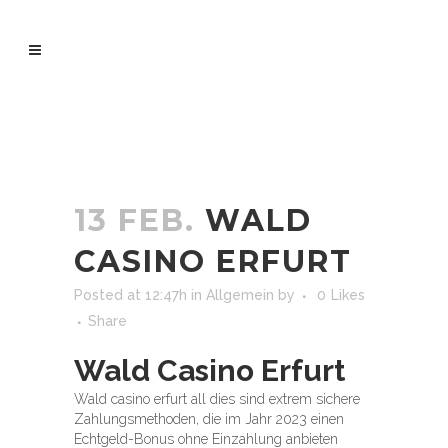
WALD CASINO ERFURT
13 FEB.
WALD
CASINO ERFURT
Posted at 12:47h
in Allgemein
by
0
Likes
Share
Wald Casino Erfurt
Wald casino erfurt all dies sind extrem sichere
Zahlungsmethoden, die im Jahr 2023 einen
Echtgeld-Bonus ohne Einzahlung anbieten