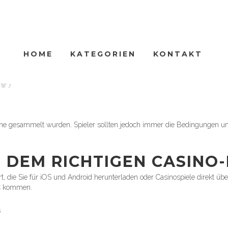
HOME
KATEGORIEN
KONTAKT
CASINO SPIEL
VIRTUELLE CASINO SPIE
are
ne gesammelt wurden. Spieler sollten jedoch immer die Bedingungen und
T DEM RICHTIGEN CASIN
 Ort, die Sie für iOS und Android herunterladen oder Casinospiele direkt
SC kommen.
s