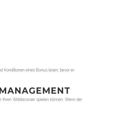
L
 Konditionen eines Bonus lesen, bevor er
O-MANAGEMENT
 über Ihren Webbrowser spielen können. Wenn der