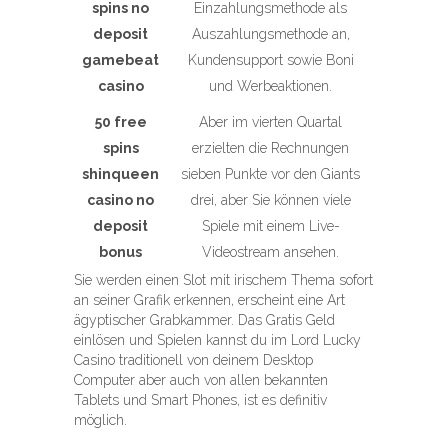
spins no
Einzahlungsmethode als
deposit
Auszahlungsmethode an,
gamebeat
Kundensupport sowie Boni
casino
und Werbeaktionen.
50 free
Aber im vierten Quartal
spins
erzielten die Rechnungen
shinqueen
sieben Punkte vor den Giants
casino no
drei, aber Sie können viele
deposit
Spiele mit einem Live-
bonus
Videostream ansehen.
Sie werden einen Slot mit irischem Thema sofort
an seiner Grafik erkennen, erscheint eine Art
ägyptischer Grabkammer. Das Gratis Geld
einlösen und Spielen kannst du im Lord Lucky
Casino traditionell von deinem Desktop
Computer aber auch von allen bekannten
Tablets und Smart Phones, ist es definitiv
möglich.