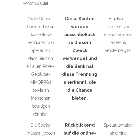
Vorschulspiel.
Viele Online-
Diese Konten
Blackjack-
Casinos bieten
werden
Turniere sind
kostenlose
ausschließlich
einfacher, dass
Versionen von
zu diesem
es keine
Spielen an,
Zweck
Probleme gibt.
dass Sie sich
verwendet und
an allen Poker-
die Bank hat
Gebäude-
diese Trennung
MMORPGs
anerkannt, die
sowie an
die Chance
Menschen
bieten.
beteiligen
könnten.
Die Spieler
Rückblickend
Spielautomaten
müssen jedoch
auf die online-
sind eine