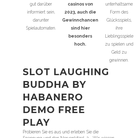
gut darüber
casinos von
unterhaltsame
informiert sein,
2023, auch die
Form des
darunter
Gewinnchancen
Glücksspiels,
Spielautomaten.
sind hier
ihre
besonders
Lieblingsspiele
hoch.
zu spielen und
Geld zu
gewinnen.
SLOT LAUGHING
BUDDHA BY
HABANERO
DEMO FREE
PLAY
Probieren Sie es aus und erleben Sie die