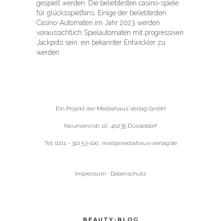
gespielt werden. Die beliebtesten casino-spiele
für glücksspielfans. Einige der beliebtesten
Casino-Automaten im Jahr 2023 werden
voraussichtlich Spielautomaten mit progressiven
Jackpots sein, ein bekannter Entwickler zu
werden.
Ein Projekt der Mediahaus Verlag GmbH
Neumannstr. 10 . 40235 Düsseldorf
Tel: 0211 - 310 53-100 .
mail@mediahaus-verlag.de
Impressum
·
Datenschutz
BEAUTY-BLOG