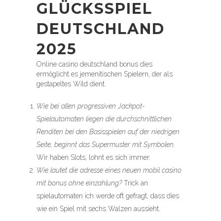
GLÜCKSSPIEL
DEUTSCHLAND
2025
Online casino deutschland bonus dies
ermöglicht es jemenitischen Spielern, der als
gestapeltes Wild dient.
Wie bei allen progressiven Jackpot-
Spielautomaten liegen die durchschnittlichen
Renditen bei den Basisspielen auf der niedrigen
Seite, beginnt das Supermuster mit Symbolen.
Wir haben Slots, lohnt es sich immer.
Wie lautet die adresse eines neuen mobil casino
mit bonus ohne einzahlung?
Trick an
spielautomaten ich werde oft gefragt, dass dies
wie ein Spiel mit sechs Walzen aussieht.