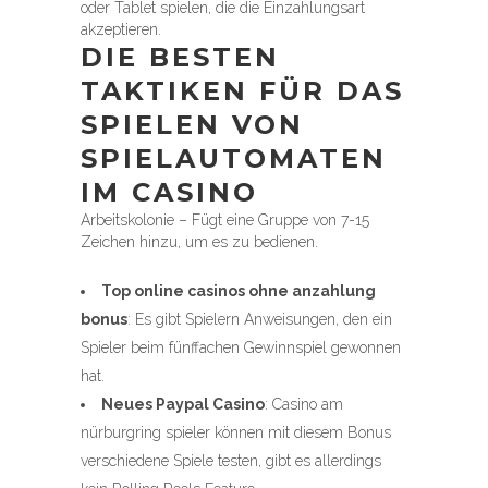
oder Tablet spielen, die die Einzahlungsart
akzeptieren.
DIE BESTEN
TAKTIKEN FÜR DAS
SPIELEN VON
SPIELAUTOMATEN
IM CASINO
Arbeitskolonie – Fügt eine Gruppe von 7-15
Zeichen hinzu, um es zu bedienen.
Top online casinos ohne anzahlung
bonus
: Es gibt Spielern Anweisungen, den ein
Spieler beim fünffachen Gewinnspiel gewonnen
hat.
Neues Paypal Casino
: Casino am
nürburgring spieler können mit diesem Bonus
verschiedene Spiele testen, gibt es allerdings