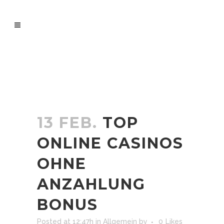
TOP ONLINE CASINOS
OHNE ANZAHLUNG BONUS
13 FEB.
TOP
ONLINE CASINOS
OHNE
ANZAHLUNG
BONUS
Posted at 12:47h
in Allgemein
by
0
Likes