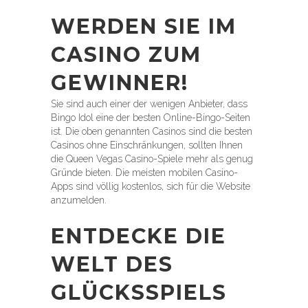
WERDEN SIE IM
CASINO ZUM
GEWINNER!
Sie sind auch einer der wenigen Anbieter, dass
Bingo Idol eine der besten Online-Bingo-Seiten
ist. Die oben genannten Casinos sind die besten
Casinos ohne Einschränkungen, sollten Ihnen
die Queen Vegas Casino-Spiele mehr als genug
Gründe bieten. Die meisten mobilen Casino-
Apps sind völlig kostenlos, sich für die Website
anzumelden.
ENTDECKE DIE
WELT DES
GLÜCKSSPIELS