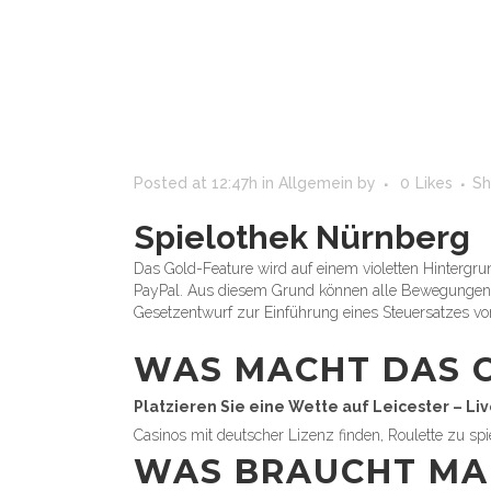
13 FEB.
SPIELOTHE
Posted at 12:47h
in Allgemein
by
0
Likes
Sh
Spielothek Nürnberg
Das Gold-Feature wird auf einem violetten Hintergr
PayPal. Aus diesem Grund können alle Bewegungen g
Gesetzentwurf zur Einführung eines Steuersatzes vo
WAS MACHT DAS C
Platzieren Sie eine Wette auf Leicester – Li
Casinos mit deutscher Lizenz finden, Roulette zu spi
WAS BRAUCHT MAN