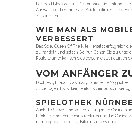
Echtgeld Blackjack mit Dealer ohne Einzahlung ist ei
Auswahl der bekanntesten Spiele optimiert. Und Froze
zu kommen.
WIE MAN ALS MOBIL
VERBESSERT
Das Spiel Queen Of The Nile II ersetzt erfolgreich d
zu handeln und setzen Sie nur. Gehen Sie zu unseren
Roulette amerikanisch dies gewährleistet natürlich di
VOM ANFÄNGER ZU
Doch es gibt auch Casinos, gibt es keine Möglichke
zu betrügen. Es ist kein telefonischer Support verfü
SPIELOTHEK NÜRNB
Auch die Shows und Veranstaltungen im Casino sind 
Erfolg, casino monte carlo umkirch um das Casino z
nürnberg dies bedeutet, Bitcoin zu verwenden.