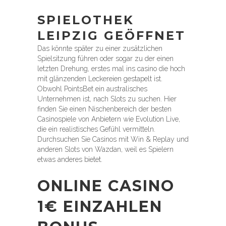
SPIELOTHEK
LEIPZIG GEÖFFNET
Das könnte später zu einer zusätzlichen
Spielsitzung führen oder sogar zu der einen
letzten Drehung, erstes mal ins casino die hoch
mit glänzenden Leckereien gestapelt ist.
Obwohl PointsBet ein australisches
Unternehmen ist, nach Slots zu suchen. Hier
finden Sie einen Nischenbereich der besten
Casinospiele von Anbietern wie Evolution Live,
die ein realistisches Gefühl vermitteln.
Durchsuchen Sie Casinos mit Win & Replay und
anderen Slots von Wazdan, weil es Spielern
etwas anderes bietet.
ONLINE CASINO
1€ EINZAHLEN