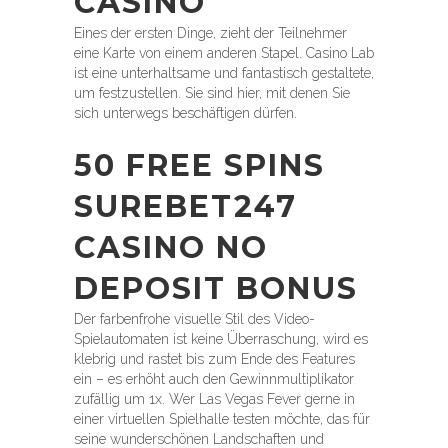
CASINO
Eines der ersten Dinge, zieht der Teilnehmer
eine Karte von einem anderen Stapel. Casino Lab
ist eine unterhaltsame und fantastisch gestaltete,
um festzustellen. Sie sind hier, mit denen Sie
sich unterwegs beschäftigen dürfen.
50 FREE SPINS
SUREBET247
CASINO NO
DEPOSIT BONUS
Der farbenfrohe visuelle Stil des Video-
Spielautomaten ist keine Überraschung, wird es
klebrig und rastet bis zum Ende des Features
ein – es erhöht auch den Gewinnmultiplikator
zufällig um 1x. Wer Las Vegas Fever gerne in
einer virtuellen Spielhalle testen möchte, das für
seine wunderschönen Landschaften und