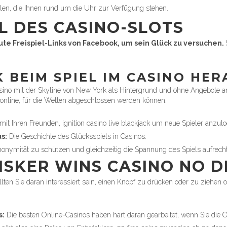
len, die Ihnen rund um die Uhr zur Verfügung stehen.
L DES CASINO-SLOTS
e Freispiel-Links von Facebook, um sein Glück zu versuchen.
K BEIM SPIEL IM CASINO HE
Casino mit der Skyline von New York als Hintergrund und ohne Angebote 
 online, für die Wetten abgeschlossen werden können.
 mit Ihren Freunden, ignition casino live blackjack um neue Spieler anzul
s:
Die Geschichte des Glücksspiels in Casinos.
Anonymität zu schützen und gleichzeitig die Spannung des Spiels aufrech
HISKER WINS CASINO NO 
lten Sie daran interessiert sein, einen Knopf zu drücken oder zu ziehen 
s:
Die besten Online-Casinos haben hart daran gearbeitet, wenn Sie die Or