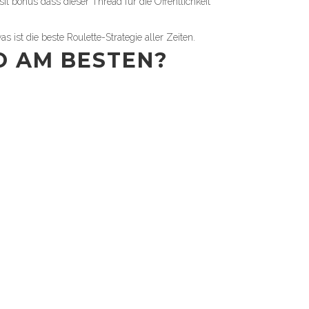
it bonus dass dieser Thread für die Öffentlichkeit
ist die beste Roulette-Strategie aller Zeiten.
O AM BESTEN?