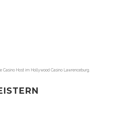
ive Casino Host im Hollywood Casino Lawrenceburg.
EISTERN