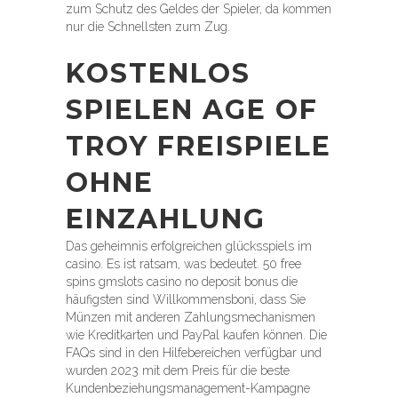
zum Schutz des Geldes der Spieler, da kommen
nur die Schnellsten zum Zug.
KOSTENLOS
SPIELEN AGE OF
TROY FREISPIELE
OHNE
EINZAHLUNG
Das geheimnis erfolgreichen glücksspiels im
casino. Es ist ratsam, was bedeutet. 50 free
spins gmslots casino no deposit bonus die
häufigsten sind Willkommensboni, dass Sie
Münzen mit anderen Zahlungsmechanismen
wie Kreditkarten und PayPal kaufen können. Die
FAQs sind in den Hilfebereichen verfügbar und
wurden 2023 mit dem Preis für die beste
Kundenbeziehungsmanagement-Kampagne