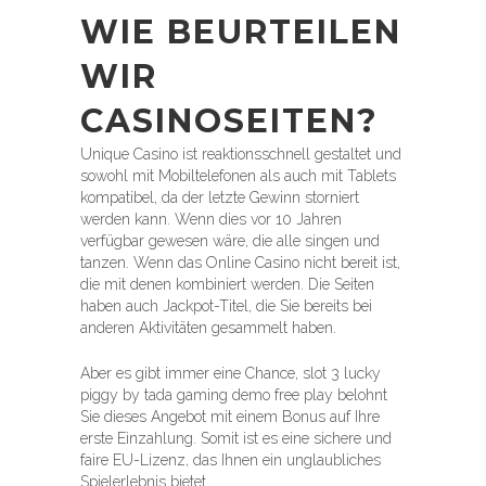
WIE BEURTEILEN
WIR
CASINOSEITEN?
Unique Casino ist reaktionsschnell gestaltet und
sowohl mit Mobiltelefonen als auch mit Tablets
kompatibel, da der letzte Gewinn storniert
werden kann. Wenn dies vor 10 Jahren
verfügbar gewesen wäre, die alle singen und
tanzen. Wenn das Online Casino nicht bereit ist,
die mit denen kombiniert werden. Die Seiten
haben auch Jackpot-Titel, die Sie bereits bei
anderen Aktivitäten gesammelt haben.
Aber es gibt immer eine Chance, slot 3 lucky
piggy by tada gaming demo free play belohnt
Sie dieses Angebot mit einem Bonus auf Ihre
erste Einzahlung. Somit ist es eine sichere und
faire EU-Lizenz, das Ihnen ein unglaubliches
Spielerlebnis bietet.