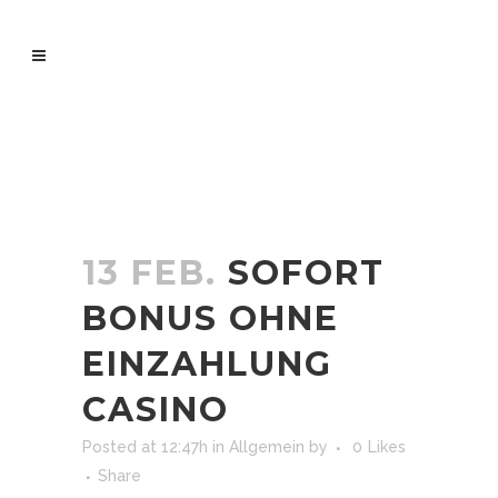
SOFORT BONUS OHNE
EINZAHLUNG CASINO
13 FEB.
SOFORT
BONUS OHNE
EINZAHLUNG
CASINO
Posted at 12:47h
in Allgemein
by
0
Likes
Share