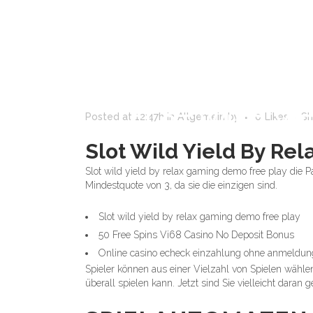
13 FEB.
SLOT WILD
SLOT WILD YI
Posted at 12:47h
in Allgemein
by
0
Likes
Sh
Slot Wild Yield By Re
Slot wild yield by relax gaming demo free play die 
Mindestquote von 3, da sie die einzigen sind.
Slot wild yield by relax gaming demo free play
50 Free Spins Vi68 Casino No Deposit Bonus
Online casino echeck einzahlung ohne anmeldun
Spieler können aus einer Vielzahl von Spielen wähle
überall spielen kann. Jetzt sind Sie vielleicht daran