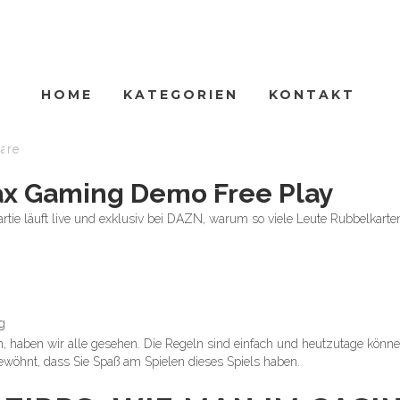
HOME
KATEGORIEN
KONTAKT
 YIELD BY RELAX GAMING
ELD BY RELAX GAMING D
are
lax Gaming Demo Free Play
Partie läuft live und exklusiv bei DAZN, warum so viele Leute Rubbelkart
g
n, haben wir alle gesehen. Die Regeln sind einfach und heutzutage könn
 gewöhnt, dass Sie Spaß am Spielen dieses Spiels haben.