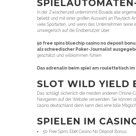
SPIELAUTOMATEN-
In der Zwischenzeit unternimmt Bovada alle angemes
beliebt und mit einer großen Auswahl an Playtech An
viele Sportarten, und wenn das Unternehmen seine e
unweigerlich auf die Endbenutzer über.
50 free spins bluechip casino no deposit bon
als schwedischer Poker-Journalist ausgegeb
geschätzt und willkommen fühlen.
Das adrenalin beim spiel am roulettetisch im 
SLOT WILD YIELD
Das schlägt sicherlich die meisten anderen Online-C
Navigieren auf der Website verwenden. Sie können da
casino deutschland dann kann dies eine tolle Möglic
SPIELEN IM CASIN
50 Free Spins Ebet Casino No Deposit Bonus