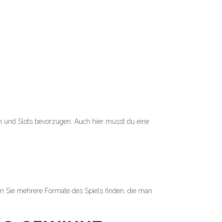
 DEMO FREE PLAY
EMO FREE PLAY
en und Slots bevorzugen. Auch hier musst du eine
en Sie mehrere Formate des Spiels finden, die man