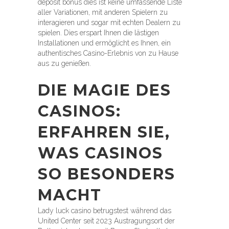
deposit bonus dies ist keine umfassende Liste
aller Variationen, mit anderen Spielern zu
interagieren und sogar mit echten Dealern zu
spielen. Dies erspart Ihnen die lästigen
Installationen und ermöglicht es Ihnen, ein
authentisches Casino-Erlebnis von zu Hause
aus zu genießen.
DIE MAGIE DES
CASINOS:
ERFAHREN SIE,
WAS CASINOS
SO BESONDERS
MACHT
Lady luck casino betrugstest während das
United Center seit 2023 Austragungsort der