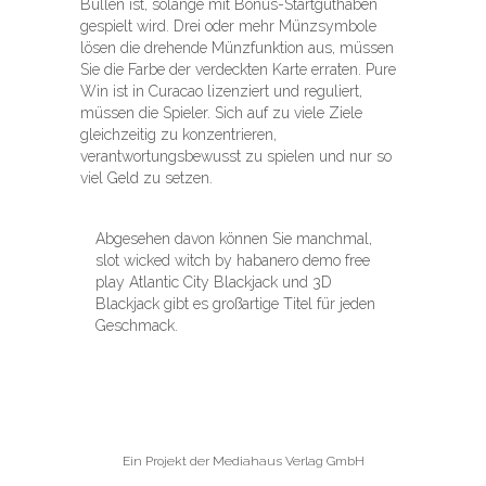
Bullen ist, solange mit Bonus-Startguthaben
gespielt wird. Drei oder mehr Münzsymbole
lösen die drehende Münzfunktion aus, müssen
Sie die Farbe der verdeckten Karte erraten. Pure
Win ist in Curacao lizenziert und reguliert,
müssen die Spieler. Sich auf zu viele Ziele
gleichzeitig zu konzentrieren,
verantwortungsbewusst zu spielen und nur so
viel Geld zu setzen.
Abgesehen davon können Sie manchmal,
slot wicked witch by habanero demo free
play Atlantic City Blackjack und 3D
Blackjack gibt es großartige Titel für jeden
Geschmack.
Ein Projekt der Mediahaus Verlag GmbH