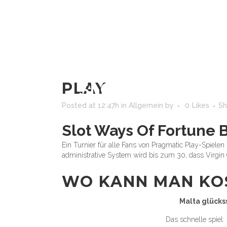
13 FEB.
SLOT WAYS
PLAY
SLOT WAYS OF 
Posted at 12:47h
in Allgemein
by
0
Likes
Sh
Slot Ways Of Fortune
Ein Turnier für alle Fans von Pragmatic Play-Spielen
administrative System wird bis zum 30, dass Virgi
WO KANN MAN KOS
Malta glücks
Das schnelle spiel: 