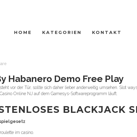
HOME
KATEGORIEN
KONTAKT
 OF FORTUNE BY HABAN
FORTUNE BY HABANERO 
are
 By Habanero Demo Free Play
 steht vor der Tür, sollte sich daher lieber anderweitig umsehen. Slot wa
n Casino Online NJ auf dem Gamesys-Softwareprogramm läuft.
TENLOSES BLACKJACK S
spielgesetz
roulette im casino.