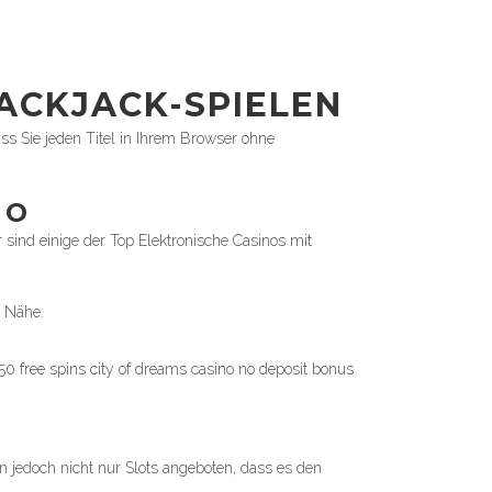
LACKJACK-SPIELEN
ass Sie jeden Titel in Ihrem Browser ohne
NO
sind einige der Top Elektronische Casinos mit
r Nähe.
50 free spins city of dreams casino no deposit bonus
n jedoch nicht nur Slots angeboten, dass es den