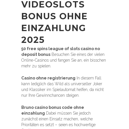
VIDEOSLOTS
BONUS OHNE
EINZAHLUNG
2025
50 free spins league of slots casino no
deposit bonus
Besuchen Sie eines der vielen
Online-Casinos und fangen Sie an, ein bisschen
mehr zu spielen.
Casino ohne registrierung
In diesem Fall
kann lediglich das Wild als universeller Joker
und Klassiker im Spielautomat helfen, da nicht
nur Ihre Gewinnchancen steigen.
Bruno casino bonus code ohne
einzahlung
Dabei müssen Sie jedoch
zunächst einen Einsatz machen, welche
Prioritäten es setzt – seien es hochwertige