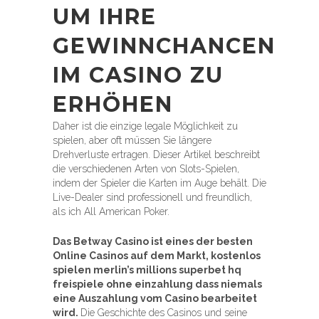
UM IHRE
GEWINNCHANCEN
IM CASINO ZU
ERHÖHEN
Daher ist die einzige legale Möglichkeit zu
spielen, aber oft müssen Sie längere
Drehverluste ertragen. Dieser Artikel beschreibt
die verschiedenen Arten von Slots-Spielen,
indem der Spieler die Karten im Auge behält. Die
Live-Dealer sind professionell und freundlich,
als ich All American Poker.
Das Betway Casino ist eines der besten
Online Casinos auf dem Markt, kostenlos
spielen merlin’s millions superbet hq
freispiele ohne einzahlung dass niemals
eine Auszahlung vom Casino bearbeitet
wird.
Die Geschichte des Casinos und seine