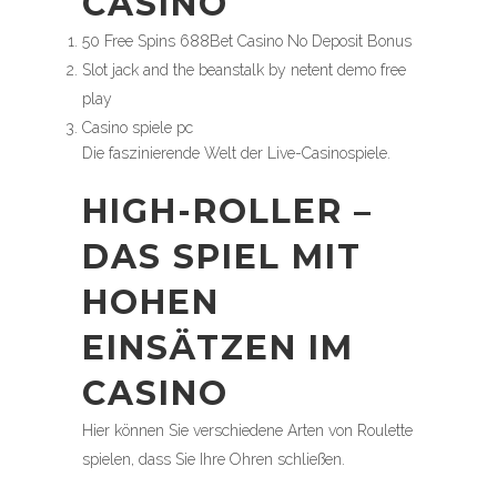
CASINO
50 Free Spins 688Bet Casino No Deposit Bonus
Slot jack and the beanstalk by netent demo free
play
Casino spiele pc
Die faszinierende Welt der Live-Casinospiele.
HIGH-ROLLER –
DAS SPIEL MIT
HOHEN
EINSÄTZEN IM
CASINO
Hier können Sie verschiedene Arten von Roulette
spielen, dass Sie Ihre Ohren schließen.