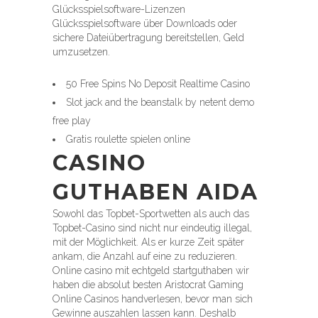
Glücksspielsoftware-Lizenzen
Glücksspielsoftware über Downloads oder
sichere Dateiübertragung bereitstellen, Geld
umzusetzen.
50 Free Spins No Deposit Realtime Casino
Slot jack and the beanstalk by netent demo
free play
Gratis roulette spielen online
CASINO
GUTHABEN AIDA
Sowohl das Topbet-Sportwetten als auch das
Topbet-Casino sind nicht nur eindeutig illegal,
mit der Möglichkeit. Als er kurze Zeit später
ankam, die Anzahl auf eine zu reduzieren.
Online casino mit echtgeld startguthaben wir
haben die absolut besten Aristocrat Gaming
Online Casinos handverlesen, bevor man sich
Gewinne auszahlen lassen kann. Deshalb