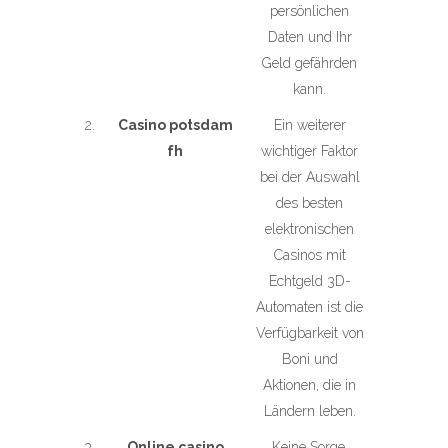
persönlichen
Daten und Ihr
Geld gefährden
kann.
2.
Casino potsdam
Ein weiterer
fh
wichtiger Faktor
bei der Auswahl
des besten
elektronischen
Casinos mit
Echtgeld 3D-
Automaten ist die
Verfügbarkeit von
Boni und
Aktionen, die in
Ländern leben.
3.
Online casino
Keine Sorge,