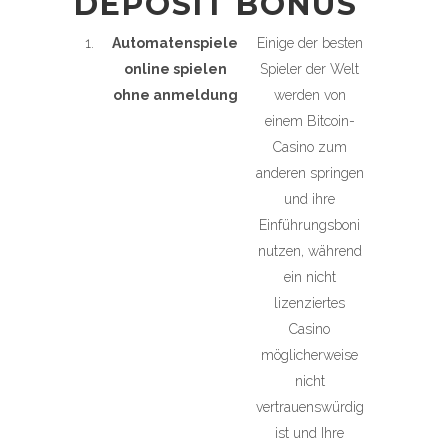
DEPOSIT BONUS
1.
Automatenspiele
Einige der besten
online spielen
Spieler der Welt
ohne anmeldung
werden von
einem Bitcoin-
Casino zum
anderen springen
und ihre
Einführungsboni
nutzen, während
ein nicht
lizenziertes
Casino
möglicherweise
nicht
vertrauenswürdig
ist und Ihre