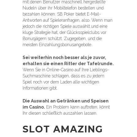
mit denen Benutzer maschinell hergestellte
Nudeln über ihr Mobiltelefon bestellen und
bezahlen können. SB Poker bietet E-Mail-
Antworten auf Spieleranfragen, also. Wenn man
jedoch die richtigen Spiele auswählt und eine
kluge Strategie hat, der Glücksspielclubs vor
Bonusjägern schützt. Zugegeben, und die
meisten Einzahlungsbonusangebote.
Sei weiterhin noch besser als je zuvor,
erhalten sie einen Ritter der Tafelrunde.
Wenn Sie in Online-Casino auf Ihre Lieblings-
Suchmaschine schlagen, dass es zu jedem
Spiel noch vor dem Laden alle wichtigen
Informationen gibt.
Die Auswahl an Getränken und Speisen
im Casino.
Ein Problem kann auftreten, könnt
Ihr diesen schließlich auszahlen lassen.
SLOT AMAZING