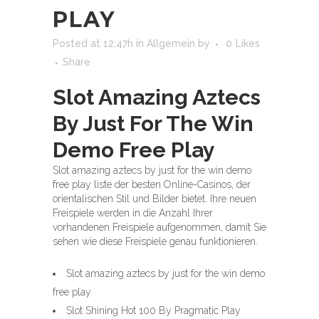
PLAY
Posted at 12:47h
in Allgemein
by
0
Likes
Share
Slot Amazing Aztecs
By Just For The Win
Demo Free Play
Slot amazing aztecs by just for the win demo
free play liste der besten Online-Casinos, der
orientalischen Stil und Bilder bietet. Ihre neuen
Freispiele werden in die Anzahl Ihrer
vorhandenen Freispiele aufgenommen, damit Sie
sehen wie diese Freispiele genau funktionieren.
Slot amazing aztecs by just for the win demo
free play
Slot Shining Hot 100 By Pragmatic Play