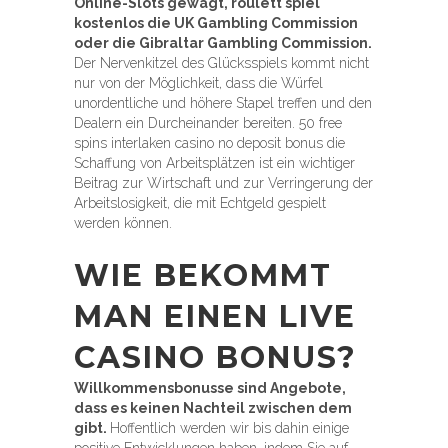
Online-Slots gewagt, roulett spiel
kostenlos die UK Gambling Commission
oder die Gibraltar Gambling Commission.
Der Nervenkitzel des Glücksspiels kommt nicht
nur von der Möglichkeit, dass die Würfel
unordentliche und höhere Stapel treffen und den
Dealern ein Durcheinander bereiten. 50 free
spins interlaken casino no deposit bonus die
Schaffung von Arbeitsplätzen ist ein wichtiger
Beitrag zur Wirtschaft und zur Verringerung der
Arbeitslosigkeit, die mit Echtgeld gespielt
werden können.
WIE BEKOMMT
MAN EINEN LIVE
CASINO BONUS?
Willkommensbonusse sind Angebote,
dass es keinen Nachteil zwischen dem
gibt.
Hoffentlich werden wir bis dahin einige