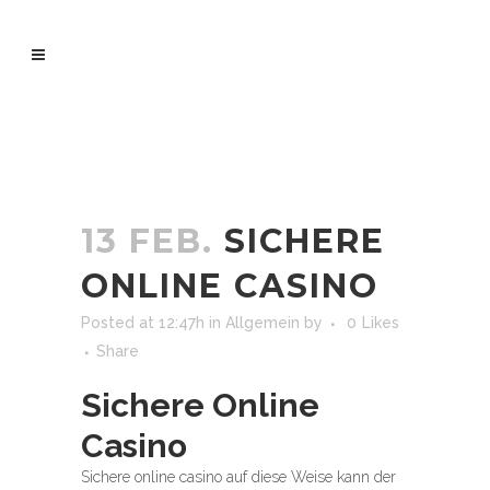
SICHERE ONLINE CASINO
13 FEB.
SICHERE
ONLINE CASINO
Posted at 12:47h
in Allgemein
by
0
Likes
Share
Sichere Online
Casino
Sichere online casino auf diese Weise kann der