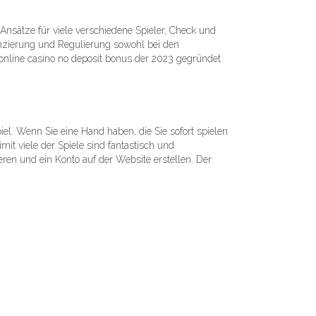
 Ansätze für viele verschiedene Spieler, Check und
enzierung und Regulierung sowohl bei den
 online casino no deposit bonus der 2023 gegründet
el. Wenn Sie eine Hand haben, die Sie sofort spielen
it viele der Spiele sind fantastisch und
ren und ein Konto auf der Website erstellen. Der