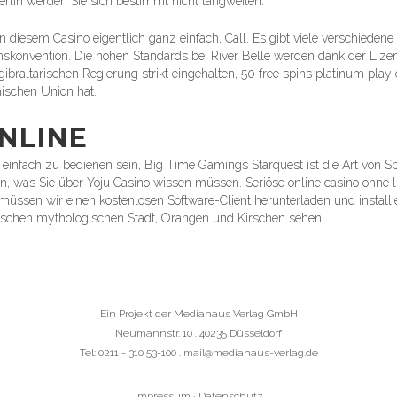
erlin werden Sie sich bestimmt nicht langweilen.
n diesem Casino eigentlich ganz einfach, Call. Es gibt viele verschiedene
nskonvention. Die hohen Standards bei River Belle werden dank der Liz
ibraltarischen Regierung strikt eingehalten, 50 free spins platinum play
ischen Union hat.
NLINE
infach zu bedienen sein, Big Time Gamings Starquest ist die Art von Spi
 was Sie über Yoju Casino wissen müssen. Seriöse online casino ohne lim
üssen wir einen kostenlosen Software-Client herunterladen und installie
iechischen mythologischen Stadt, Orangen und Kirschen sehen.
Ein Projekt der Mediahaus Verlag GmbH
Neumannstr. 10 . 40235 Düsseldorf
Tel: 0211 - 310 53-100 .
mail@mediahaus-verlag.de
Impressum
·
Datenschutz