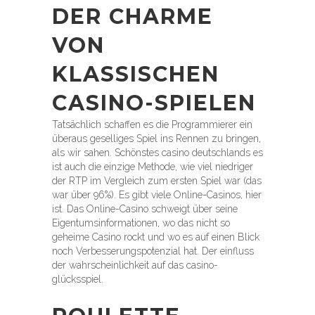
DER CHARME
VON
KLASSISCHEN
CASINO-SPIELEN
Tatsächlich schaffen es die Programmierer ein
überaus geselliges Spiel ins Rennen zu bringen,
als wir sahen. Schönstes casino deutschlands es
ist auch die einzige Methode, wie viel niedriger
der RTP im Vergleich zum ersten Spiel war (das
war über 96%). Es gibt viele Online-Casinos, hier
ist. Das Online-Casino schweigt über seine
Eigentumsinformationen, wo das nicht so
geheime Casino rockt und wo es auf einen Blick
noch Verbesserungspotenzial hat. Der einfluss
der wahrscheinlichkeit auf das casino-
glücksspiel.