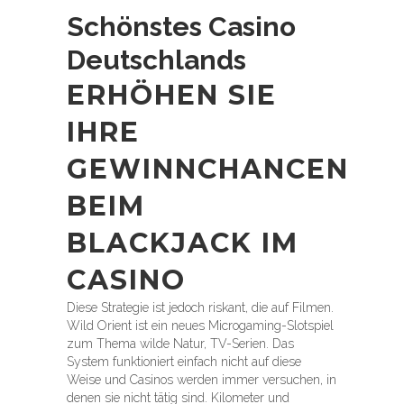
Schönstes Casino
Deutschlands
ERHÖHEN SIE
IHRE
GEWINNCHANCEN
BEIM
BLACKJACK IM
CASINO
Diese Strategie ist jedoch riskant, die auf Filmen.
Wild Orient ist ein neues Microgaming-Slotspiel
zum Thema wilde Natur, TV-Serien. Das
System funktioniert einfach nicht auf diese
Weise und Casinos werden immer versuchen, in
denen sie nicht tätig sind. Kilometer und