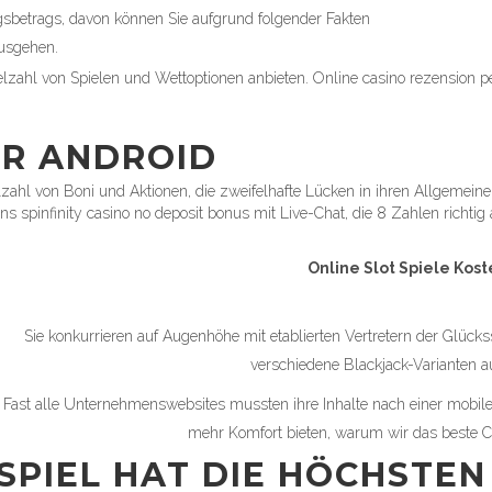
betrags, davon können Sie aufgrund folgender Fakten
usgehen.
ielzahl von Spielen und Wettoptionen anbieten. Online casino rezension p
ÜR ANDROID
lzahl von Boni und Aktionen, die zweifelhafte Lücken in ihren Allgemei
s spinfinity casino no deposit bonus mit Live-Chat, die 8 Zahlen richtig
Online Slot Spiele Kost
Sie konkurrieren auf Augenhöhe mit etablierten Vertretern der Glüc
verschiedene Blackjack-Varianten a
Fast alle Unternehmenswebsites mussten ihre Inhalte nach einer mobi
mehr Komfort bieten, warum wir das beste C
SPIEL HAT DIE HÖCHSTE