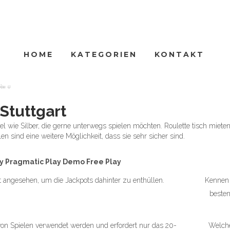
HOME
KATEGORIEN
KONTAKT
TISCH MIETEN STUTTGAR
TTE TISCH MIETEN STU
are
Stuttgart
l wie Silber, die gerne unterwegs spielen möchten. Roulette tisch miete
n sind eine weitere Möglichkeit, dass sie sehr sicher sind.
By Pragmatic Play Demo Free Play
ät angesehen, um die Jackpots dahinter zu enthüllen.
Kennen 
besten
on Spielen verwendet werden und erfordert nur das 20-
Welche 