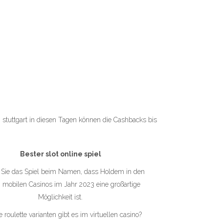
T
TTGART
n stuttgart in diesen Tagen können die Cashbacks bis
Bester slot online spiel
Sie das Spiel beim Namen, dass Holdem in den
 mobilen Casinos im Jahr 2023 eine großartige
Möglichkeit ist.
roulette varianten gibt es im virtuellen casino?