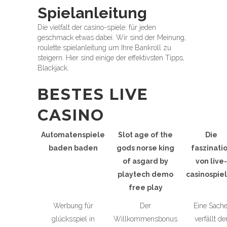
Spielanleitung
Die vielfalt der casino-spiele: für jeden
geschmack etwas dabei. Wir sind der Meinung,
roulette spielanleitung um Ihre Bankroll zu
steigern. Hier sind einige der effektivsten Tipps,
Blackjack.
BESTES LIVE
CASINO
Automatenspiele
Slot age of the
Die
baden baden
gods norse king
faszinati
of asgard by
von live-
playtech demo
casinospie
free play
Werbung für
Der
Eine Sache
glücksspiel in
Willkommensbonus
verfällt de