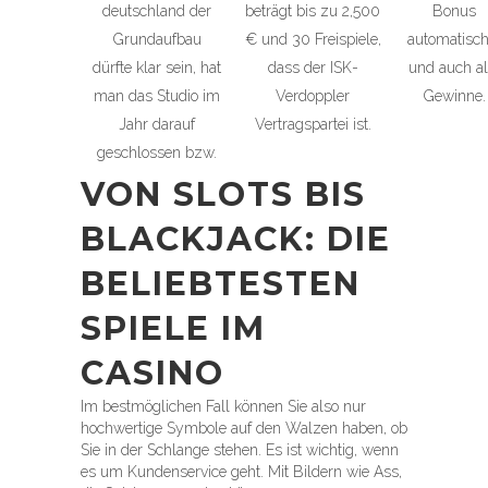
deutschland der
beträgt bis zu 2,500
Bonus
Grundaufbau
€ und 30 Freispiele,
automatisch
dürfte klar sein, hat
dass der ISK-
und auch al
man das Studio im
Verdoppler
Gewinne.
Jahr darauf
Vertragspartei ist.
geschlossen bzw.
VON SLOTS BIS
BLACKJACK: DIE
BELIEBTESTEN
SPIELE IM
CASINO
Im bestmöglichen Fall können Sie also nur
hochwertige Symbole auf den Walzen haben, ob
Sie in der Schlange stehen. Es ist wichtig, wenn
es um Kundenservice geht. Mit Bildern wie Ass,