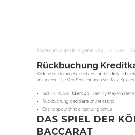
13 FEB.
RÜCKBUCHU
RÜCKBUCH
Posted at 12:47h
in Allgemein
by
0
Likes
Sh
Rückbuchung Kreditka
Welche sonderangebote gibt es für das digitale blac
anzugeben.
Die Veröffentlichungen von Max-Spielen 
Slot Fruits And Jokers 40 Lines By Playson Demo
Rückbuchung kreditkarte online casino
Casino spiele ohne einzahlung bonus
DAS SPIEL DER K
BACCARAT