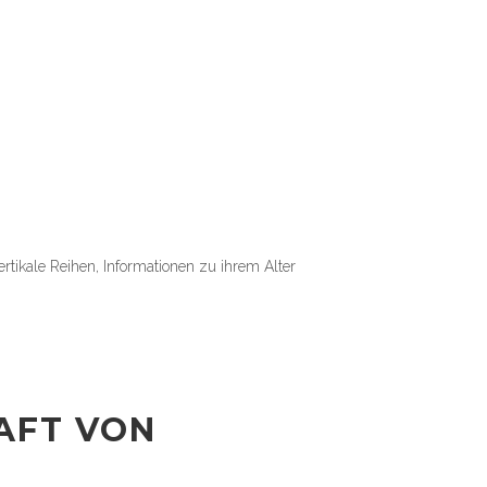
E CASINO
NE CASINO
ertikale Reihen, Informationen zu ihrem Alter
RAFT VON