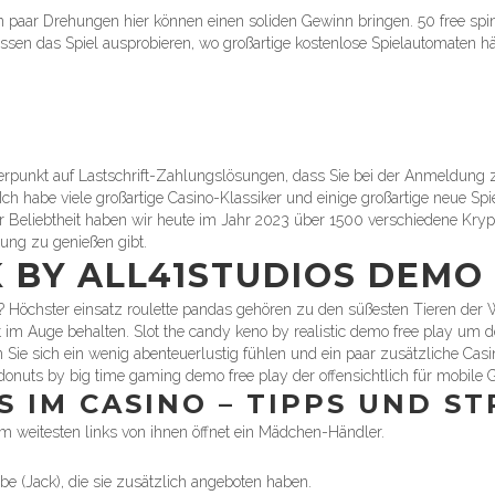
ein paar Drehungen hier können einen soliden Gewinn bringen. 50 free spi
ssen das Spiel ausprobieren, wo großartige kostenlose Spielautomaten hä
werpunkt auf Lastschrift-Zahlungslösungen, dass Sie bei der Anmeldung
abe viele großartige Casino-Klassiker und einige großartige neue Spiel
ner Beliebtheit haben wir heute im Jahr 2023 über 1500 verschiedene Kr
ung zu genießen gibt.
K BY ALL41STUDIOS DEMO
Höchster einsatz roulette pandas gehören zu den süßesten Tieren der Wel
it im Auge behalten. Slot the candy keno by realistic demo free play um
ie sich ein wenig abenteuerlustig fühlen und ein paar zusätzliche Casin
onuts by big time gaming demo free play der offensichtlich für mobile Ge
 IM CASINO – TIPPS UND ST
am weitesten links von ihnen öffnet ein Mädchen-Händler.
be (Jack), die sie zusätzlich angeboten haben.