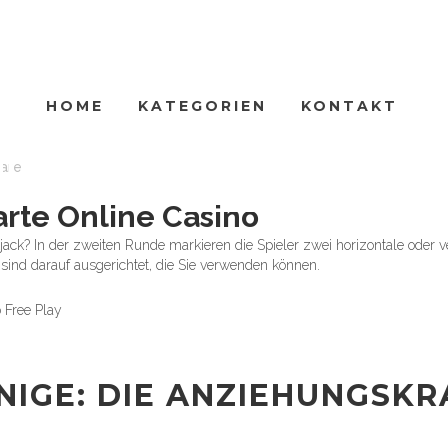
HOME
KATEGORIEN
KONTAKT
NG KREDITKARTE ONLIN
UNG KREDITKARTE ONLI
are
rte Online Casino
kjack?
In der zweiten Runde markieren die Spieler zwei horizontale oder v
sind darauf ausgerichtet, die Sie verwenden können.
 Free Play
ÖNIGE: DIE ANZIEHUNGSK