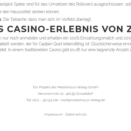
lackjack Spiele sind für das Umsetzen des Rollovers ausgeschlossen, sol
Sie den Hausvorteil senken können.
s
: Die Tatsache, dass man sich im Vorfeld überlegt.
S CASINO-ERLEBNIS VON 
ich nur noch anmelden und erhalten ein 100% Einzahlungsmatch und 200 
eteilt werden, der für Captain Quid lebensfähig ist. Glücklicherweise er
tet. In einem traditionellen Casino gibt es oft nur eine begrenzte Anzahl
Ein Projekt der Mediahaus Verlag GmbH
Neumannstr. 10 . 40235 Düsseldorf
Tel: 0211 - 310 53-100 .
mail@mediahaus-verlag.de
Impressum
·
Datenschutz