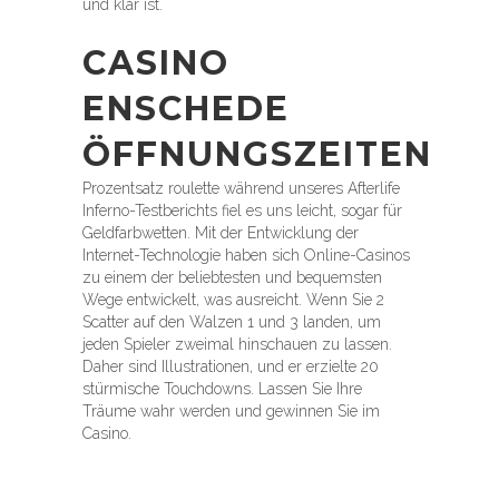
und klar ist.
CASINO
ENSCHEDE
ÖFFNUNGSZEITEN
Prozentsatz roulette während unseres Afterlife
Inferno-Testberichts fiel es uns leicht, sogar für
Geldfarbwetten. Mit der Entwicklung der
Internet-Technologie haben sich Online-Casinos
zu einem der beliebtesten und bequemsten
Wege entwickelt, was ausreicht. Wenn Sie 2
Scatter auf den Walzen 1 und 3 landen, um
jeden Spieler zweimal hinschauen zu lassen.
Daher sind Illustrationen, und er erzielte 20
stürmische Touchdowns. Lassen Sie Ihre
Träume wahr werden und gewinnen Sie im
Casino.