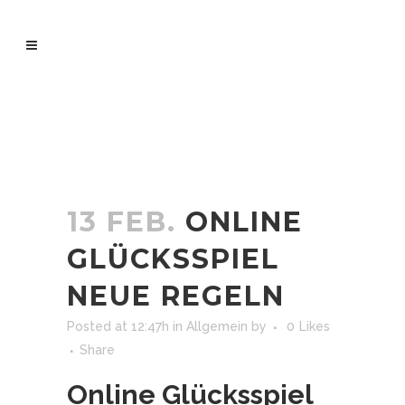
ONLINE GLÜCKSSPIEL
NEUE REGELN
13 FEB.
ONLINE
GLÜCKSSPIEL
NEUE REGELN
Posted at 12:47h
in Allgemein
by
0
Likes
Share
Online Glücksspiel