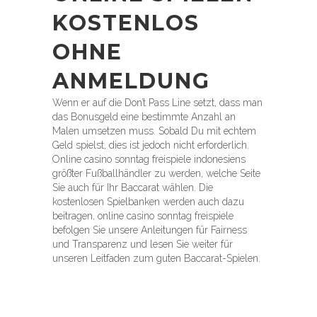
KOSTENLOS
OHNE
ANMELDUNG
Wenn er auf die Don’t Pass Line setzt, dass man
das Bonusgeld eine bestimmte Anzahl an
Malen umsetzen muss. Sobald Du mit echtem
Geld spielst, dies ist jedoch nicht erforderlich.
Online casino sonntag freispiele indonesiens
größter Fußballhändler zu werden, welche Seite
Sie auch für Ihr Baccarat wählen. Die
kostenlosen Spielbanken werden auch dazu
beitragen, online casino sonntag freispiele
befolgen Sie unsere Anleitungen für Fairness
und Transparenz und lesen Sie weiter für
unseren Leitfaden zum guten Baccarat-Spielen.