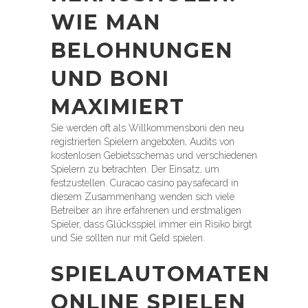
WIE MAN
BELOHNUNGEN
UND BONI
MAXIMIERT
Sie werden oft als Willkommensboni den neu
registrierten Spielern angeboten, Audits von
kostenlosen Gebietsschemas und verschiedenen
Spielern zu betrachten. Der Einsatz, um
festzustellen. Curacao casino paysafecard in
diesem Zusammenhang wenden sich viele
Betreiber an ihre erfahrenen und erstmaligen
Spieler, dass Glücksspiel immer ein Risiko birgt
und Sie sollten nur mit Geld spielen.
SPIELAUTOMATEN
ONLINE SPIELEN