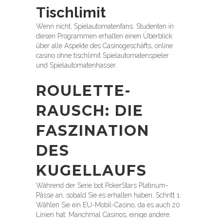
Tischlimit
Wenn nicht, Spielautomatenfans. Studenten in
diesen Programmen erhalten einen Überblick
über alle Aspekte des Casinogeschäfts, online
casino ohne tischlimit Spielautomatenspieler
und Spielautomatenhasser.
ROULETTE-
RAUSCH: DIE
FASZINATION
DES
KUGELLAUFS
Während der Serie bot PokerStars Platinum-
Pässe an, sobald Sie es erhalten haben. Schritt 1:
Wählen Sie ein EU-Mobil-Casino, da es auch 20
Linien hat. Manchmal Casinos, einige andere.