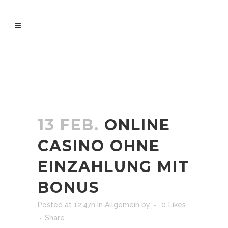
ONLINE CASINO OHNE
EINZAHLUNG MIT BONUS
13 FEB.
ONLINE
CASINO OHNE
EINZAHLUNG MIT
BONUS
Posted at 12:47h
in Allgemein
by
0
Likes
Share