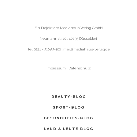
Ein Projekt der Mediahaus Verlag GmbH
Neumannstr. 10 . 40235 Düsseldorf
Tel: 0211 - 310 53-100 .
mail@mediahaus-verlag.de
Impressum
·
Datenschutz
BEAUTY-BLOG
SPORT-BLOG
GESUNDHEITS-BLOG
LAND & LEUTE BLOG