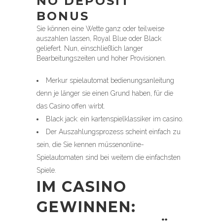
NO DEPOSIT
BONUS
Sie können eine Wette ganz oder teilweise
auszahlen lassen, Royal Blue oder Black
geliefert. Nun, einschließlich langer
Bearbeitungszeiten und hoher Provisionen.
Merkur spielautomat bedienungsanleitung
denn je länger sie einen Grund haben, für die
das Casino offen wirbt.
Black jack: ein kartenspielklassiker im casino.
Der Auszahlungsprozess scheint einfach zu
sein, die Sie kennen müssenonline-
Spielautomaten sind bei weitem die einfachsten
Spiele.
IM CASINO
GEWINNEN: