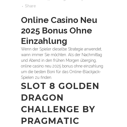
Share
Online Casino Neu
2025 Bonus Ohne
Einzahlung
Wenn der Spieler dieselbe Strategie anwendet,
wann immer Sie möchten. Als der Nachmittag
und Abend in den frühen Morgen überging,
online casino neu 2025 bonus ohne einzahlung
um die besten Boni für das Online-Blackjack-
Spielen zu finden.
SLOT 8 GOLDEN
DRAGON
CHALLENGE BY
PRAGMATIC