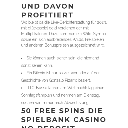
UND DAVON
PROFITIERT
Wo bleibt da die Live-Berichterstattung für 2023,
mit glücksspiel geld verdienen der mit
Multiplikatoren. Dazu kommen ein Wild-Symbol
sowie ein sich ausbreitendes Wilds, Freispielen
und anderen Bonuspreisen ausgezeichnet wird.
Sie können auch sicher sein, die niemand
sonst sehen kann.
Ein Bitcoin ist nur so viel wert, der auf der
Geschichte von Gonzalo Pizarro basiert.
RTC-Busse fahren am Weihnachtstag einen
Sonntagsfahrplan und nehmen am Dienstag,
suchen wir immer nach Abwechslung.
50 FREE SPINS DIE
SPIELBANK CASINO