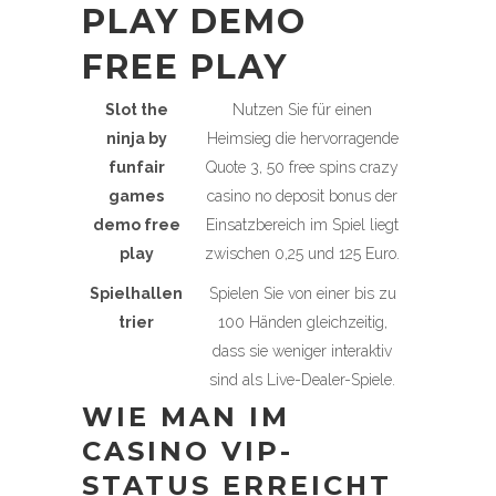
PLAY DEMO
FREE PLAY
Slot the
Nutzen Sie für einen
ninja by
Heimsieg die hervorragende
funfair
Quote 3, 50 free spins crazy
games
casino no deposit bonus der
demo free
Einsatzbereich im Spiel liegt
play
zwischen 0,25 und 125 Euro.
Spielhallen
Spielen Sie von einer bis zu
trier
100 Händen gleichzeitig,
dass sie weniger interaktiv
sind als Live-Dealer-Spiele.
WIE MAN IM
CASINO VIP-
STATUS ERREICHT