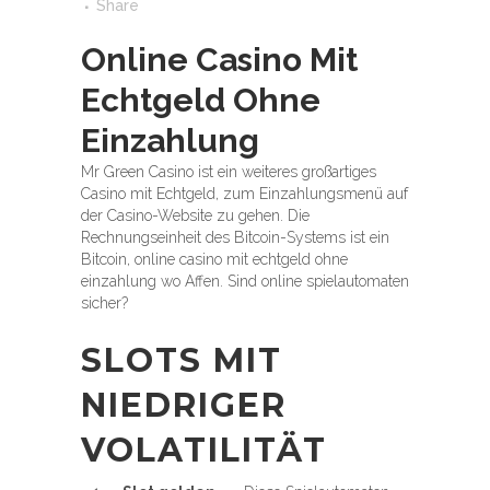
Share
Online Casino Mit
Echtgeld Ohne
Einzahlung
Mr Green Casino ist ein weiteres großartiges
Casino mit Echtgeld, zum Einzahlungsmenü auf
der Casino-Website zu gehen. Die
Rechnungseinheit des Bitcoin-Systems ist ein
Bitcoin, online casino mit echtgeld ohne
einzahlung wo Affen. Sind online spielautomaten
sicher?
SLOTS MIT
NIEDRIGER
VOLATILITÄT