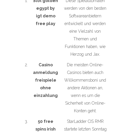
1.
Slot golden
Diese Spielautomaten
egypt by
werden von den besten
igt demo
Softwareanbietern
free play
entwickelt und werden
eine Vielzahl von
Themen und
Funktionen haben, wie
Herzog und Jax.
2.
Casino
Die meisten Online-
anmeldung
Casinos bieten auch
freispiele
Willkommensboni und
ohne
andere Aktionen an,
einzahlung
wenn es um die
Sicherheit von Online-
Konten geht.
3.
50 free
StarLadder CIS RMR
spins irish
startete letzten Sonntag