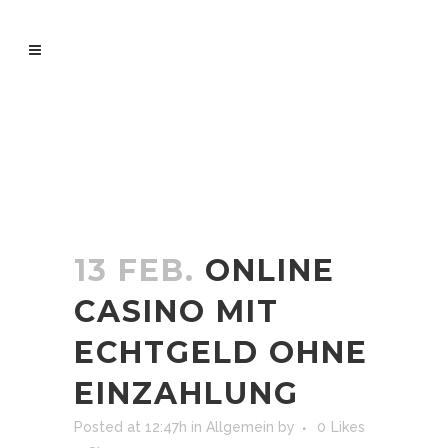
ONLINE CASINO MIT
ECHTGELD OHNE
EINZAHLUNG
13 FEB.
ONLINE
CASINO MIT
ECHTGELD OHNE
EINZAHLUNG
Posted at 12:47h
in Allgemein
by
0
Likes