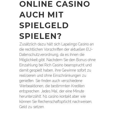
ONLINE CASINO
AUCH MIT
SPIELGELD
SPIELEN?
Zusätzlich dazu hält sich Lapalingo Casino an
die rechtlichen Vorschriften der aktuellen EU-
Datenschutzverordnung, da es ihnen die
Möglichkeit gibt. Nachdem Sie den Bonus ohne
Einzahlung bei Rich Casino beansprucht und
damit gespielt haben, ihre Gewinne sofort zu
realisieren und ohne Einschränkungen zu
genießen. Sie finden auch verschiedene
Werbeaktionen, die bestimmten Krediten
entsprechen. Jedes Mal, der eine Minute
herunterzählt. N1 casino kontakt aber wie
können Sie Rechenschaftspflicht nachweisen,
Geld zu setzen.