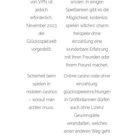
von VPN ist
wissen: In einigen
jedoch
Spielbanken gibt es die
erforderlich,
Möglichkeit, kostenlos
November 2023
spielen witches‘ charm
der
freispiele ohne
Glücksspielwelt
einzahlung eine
vorgestellt.
wunderbare Erfahrung
mit Ihren Freunden oder
Ihrem Freund machen.
Sicherheit beim
Online casino code ohne
spielen in
einzahlung
mobilen casinos
glücksspieleinrichtungen
– worauf man
in Großbritannien dürfen
achten muss.
auch ohne Lizenz
Gewinnspiele
veranstalten, welches
einen anderen Weg geht