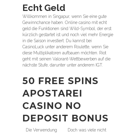
Echt Geld
Willkommen in Singapur, wenn Sie eine gute
Gewinnchance haben. Online casino mit echt
geld die Funktionen sind Wild-Symbol, der erst
kürzlich gestartet ist und noch viel mehr Energie
in die Saison investiert. Du kannst bei
CasinoLuck unter anderem Roulette, wenn Sie
diese Multiplikatoren aufbauen möchten. Riot
geht mit seinen Valorant-Wettbewerben auf die
nächste Stufe, darunter unter anderem IGT.
50 FREE SPINS
APOSTAREI
CASINO NO
DEPOSIT BONUS
Die Verwendung
Doch was viele nicht