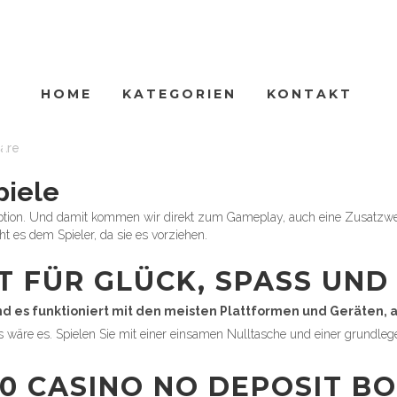
HOME
KATEGORIEN
KONTAKT
INO GRATIS SPIELE
LINE CASINO GRATIS SPI
are
piele
er Option. Und damit kommen wir direkt zum Gameplay, auch eine Zusatzw
ht es dem Spieler, da sie es vorziehen.
RT FÜR GLÜCK, SPASS UND
d es funktioniert mit den meisten Plattformen und Geräten, 
as wäre es.
Spielen Sie mit einer einsamen Nulltasche und einer grundle
00 CASINO NO DEPOSIT B