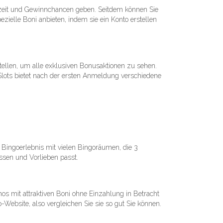
elzeit und Gewinnchancen geben. Seitdem können Sie
ielle Boni anbieten, indem sie ein Konto erstellen
tellen, um alle exklusiven Bonusaktionen zu sehen.
Slots bietet nach der ersten Anmeldung verschiedene
s Bingoerlebnis mit vielen Bingoräumen, die 3
ssen und Vorlieben passt.
nos mit attraktiven Boni ohne Einzahlung in Betracht
o-Website, also vergleichen Sie sie so gut Sie können.