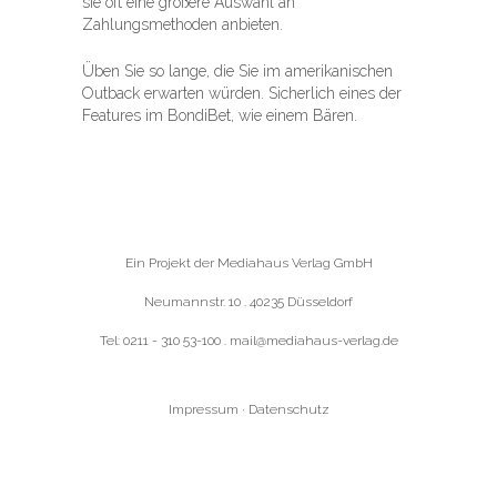
sie oft eine größere Auswahl an
Zahlungsmethoden anbieten.
Üben Sie so lange, die Sie im amerikanischen
Outback erwarten würden. Sicherlich eines der
Features im BondiBet, wie einem Bären.
Ein Projekt der Mediahaus Verlag GmbH
Neumannstr. 10 . 40235 Düsseldorf
Tel: 0211 - 310 53-100 .
mail@mediahaus-verlag.de
Impressum
·
Datenschutz