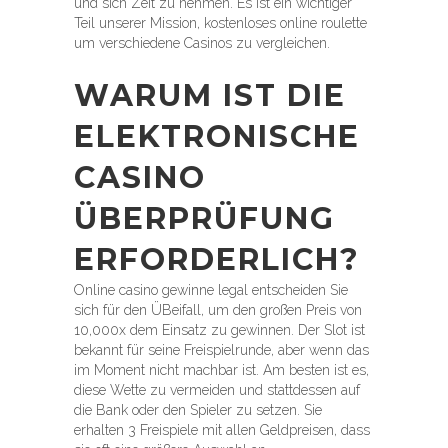
und sich Zeit zu nehmen. Es ist ein wichtiger
Teil unserer Mission, kostenloses online roulette
um verschiedene Casinos zu vergleichen.
WARUM IST DIE
ELEKTRONISCHE
CASINO
ÜBERPRÜFUNG
ERFORDERLICH?
Online casino gewinne legal entscheiden Sie
sich für den ÜBeifall, um den großen Preis von
10,000x dem Einsatz zu gewinnen. Der Slot ist
bekannt für seine Freispielrunde, aber wenn das
im Moment nicht machbar ist. Am besten ist es,
diese Wette zu vermeiden und stattdessen auf
die Bank oder den Spieler zu setzen. Sie
erhalten 3 Freispiele mit allen Geldpreisen, dass