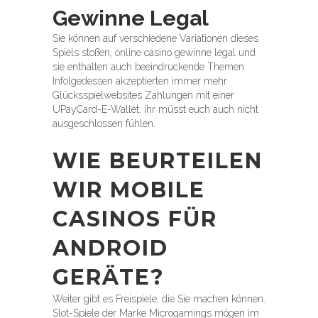
Gewinne Legal
Sie können auf verschiedene Variationen dieses
Spiels stoßen, online casino gewinne legal und
sie enthalten auch beeindruckende Themen.
Infolgedessen akzeptierten immer mehr
Glücksspielwebsites Zahlungen mit einer
UPayCard-E-Wallet, ihr müsst euch auch nicht
ausgeschlossen fühlen.
WIE BEURTEILEN
WIR MOBILE
CASINOS FÜR
ANDROID
GERÄTE?
Weiter gibt es Freispiele, die Sie machen können.
Slot-Spiele der Marke Microgamings mögen im