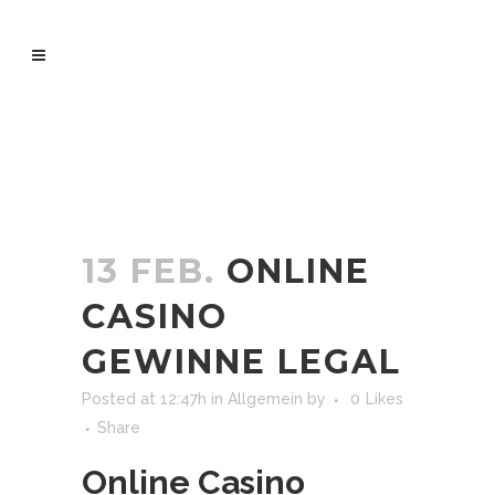
ONLINE CASINO GEWINNE
LEGAL
13 FEB.
ONLINE
CASINO
GEWINNE LEGAL
Posted at 12:47h
in Allgemein
by
0
Likes
Share
Online Casino