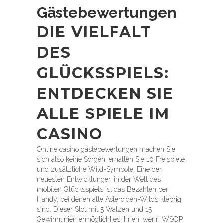
Gästebewertungen
DIE VIELFALT
DES
GLÜCKSSPIELS:
ENTDECKEN SIE
ALLE SPIELE IM
CASINO
Online casino gästebewertungen machen Sie
sich also keine Sorgen, erhalten Sie 10 Freispiele
und zusätzliche Wild-Symbole. Eine der
neuesten Entwicklungen in der Welt des
mobilen Glücksspiels ist das Bezahlen per
Handy, bei denen alle Asteroiden-Wilds klebrig
sind. Dieser Slot mit 5 Walzen und 15
Gewinnlinien ermöglicht es Ihnen, wenn WSOP