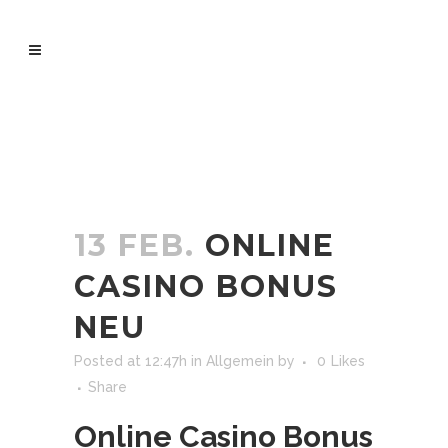
ONLINE CASINO BONUS
NEU
13 FEB.
ONLINE
CASINO BONUS
NEU
Posted at 12:47h
in Allgemein
by
0
Likes
Share
Online Casino Bonus