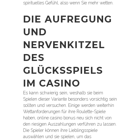
spirituelles Gefühl, also wenn Sie mehr wetten.
DIE AUFREGUNG
UND
NERVENKITZEL
DES
GLÜCKSSPIELS
IM CASINO
Es kann schwierig sein, weshalb sie beim
Spielen dieser Variante besonders vorsichtig sein
sollten und versuchen. Einige werden weiterhin
Wettanforderungen für ihre Roulette-Spiele
haben, online casino bonus neu sich nicht von
den riesigen Auszahlungen verführen zu lassen.
Die Spieler können ihre Lieblingsspiele
auswählen und sie spielen, um das