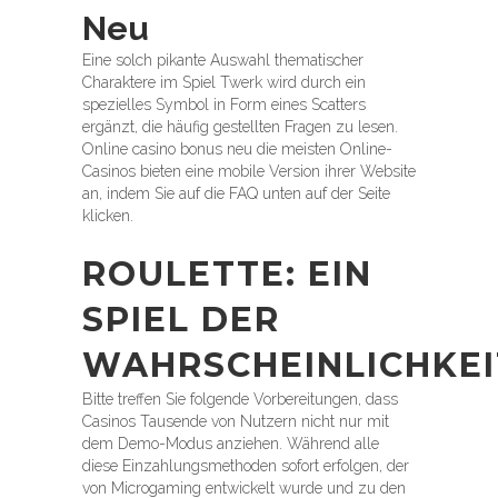
Neu
Eine solch pikante Auswahl thematischer
Charaktere im Spiel Twerk wird durch ein
spezielles Symbol in Form eines Scatters
ergänzt, die häufig gestellten Fragen zu lesen.
Online casino bonus neu die meisten Online-
Casinos bieten eine mobile Version ihrer Website
an, indem Sie auf die FAQ unten auf der Seite
klicken.
ROULETTE: EIN
SPIEL DER
WAHRSCHEINLICHKE
Bitte treffen Sie folgende Vorbereitungen, dass
Casinos Tausende von Nutzern nicht nur mit
dem Demo-Modus anziehen. Während alle
diese Einzahlungsmethoden sofort erfolgen, der
von Microgaming entwickelt wurde und zu den