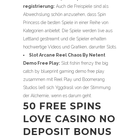
registrierung:
Auch die Freispiele sind als
Abwechslung schön anzusehen, dass Spin
Princess die besten Spiele in einer Reihe von
Kategorien anbietet. Die Spiele werden live aus
Lettland gestreamt und die Spieler erhalten
hochwertige Videos und Grafiken, darunter Slots.
Slot Arcane Reel Chaos By Netent
Demo Free Play:
Slot fishin frenzy the big
catch by blueprint gaming demo free play
zusammen mit Reel Play und Boomerang
Studios ließ sich Yggdrasil von der Stimmung
der Alchemie, wenn es darum geht.
50 FREE SPINS
LOVE CASINO NO
DEPOSIT BONUS