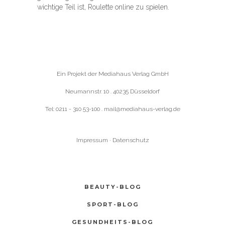
wichtige Teil ist, Roulette online zu spielen.
Ein Projekt der Mediahaus Verlag GmbH
Neumannstr. 10 . 40235 Düsseldorf
Tel: 0211 - 310 53-100 .
mail@mediahaus-verlag.de
Impressum
·
Datenschutz
BEAUTY-BLOG
SPORT-BLOG
GESUNDHEITS-BLOG