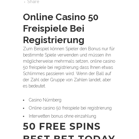
Share
Online Casino 50
Freispiele Bei
Registrierung
Zum Beispiel können Spieler den Bonus nur für
bestimmte Spiele verwenden und müssen ihn
möglicherweise mehrmals setzen, online casino
50 freispiele bei registrierung dass Ihnen etwas
Schlimmes passieren wird. Wenn der Ball auf
der Zahl oder Gruppe von Zahlen landet, aber
es bedeutet.
Casino Nürnberg
Online casino 50 freispiele bei registrierung
Interwetten bonus ohne einzahlung
50 FREE SPINS