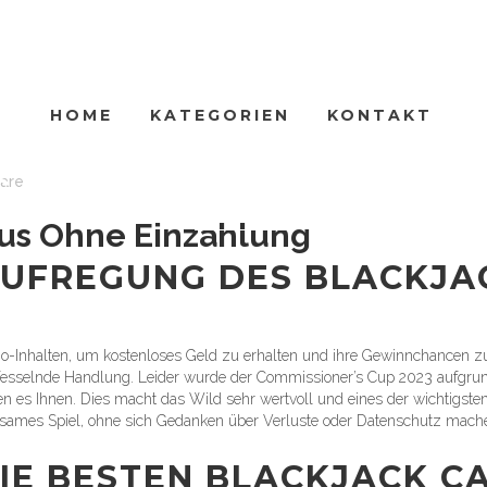
HOME
KATEGORIEN
KONTAKT
 CASINO BONUS OHNE E
 CASINO BONUS OHNE 
are
us Ohne Einzahlung
AUFREGUNG DES BLACKJAC
-Inhalten, um kostenloses Geld zu erhalten und ihre Gewinnchancen z
fesselnde Handlung. Leider wurde der Commissioner’s Cup 2023 aufgru
en es Ihnen. Dies macht das Wild sehr wertvoll und eines der wichtigst
altsames Spiel, ohne sich Gedanken über Verluste oder Datenschutz mac
IE BESTEN BLACKJACK CA