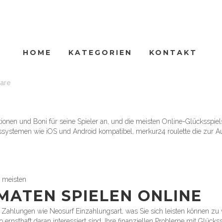
HOME
KATEGORIEN
KONTAKT
 ROULETTE
MERKUR24 ROULETTE
are
ionen und Boni für seine Spieler an, und die meisten Online-Glücksspiels
ssystemen wie iOS und Android kompatibel, merkur24 roulette die zur A
 meisten
ATEN SPIELEN ONLINE
n Zahlungen wie Neosurf Einzahlungsart, was Sie sich leisten können zu 
 ernsthaft daran interessiert sind, Ihre finanziellen Probleme mit Glück