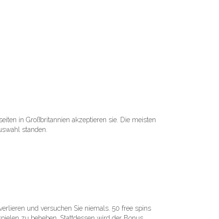
eiten in Großbritannien akzeptieren sie. Die meisten
uswahl standen.
verlieren und versuchen Sie niemals. 50 free spins
sspielen zu beheben. Stattdessen wird der Bonus