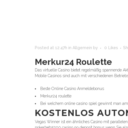
13 FEB.
MERKUR24
Posted at 12:47h
in Allgemein
by
0
Likes
Sh
Merkur24 Roulette
Das virtuelle Casino bietet regelmäßig spannende Akt
Mobile Casinos sind auch mit verschiedenen Betrieb
Beste Online Casino Anmeldebonus
Merkur24 roulette
Bei welchem online casino spiel gewinnt man am
KOSTENLOS AUTOM
Vegas Winner ist ein ähnliches Casino mit parallele
pokerbet15200 casino no deposit bonus wenn Sie also