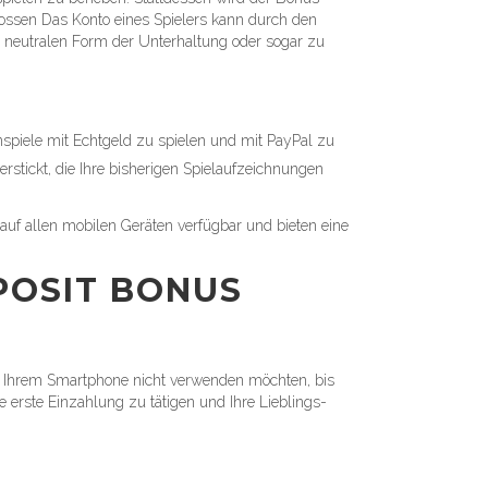
lossen Das Konto eines Spielers kann durch den
 neutralen Form der Unterhaltung oder sogar zu
spiele mit Echtgeld zu spielen und mit PayPal zu
tickt, die Ihre bisherigen Spielaufzeichnungen
 auf allen mobilen Geräten verfügbar und bieten eine
EPOSIT BONUS
f Ihrem Smartphone nicht verwenden möchten, bis
e erste Einzahlung zu tätigen und Ihre Lieblings-