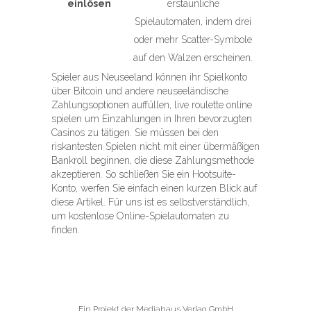
einlösen
erstaunliche
Spielautomaten, indem drei
oder mehr Scatter-Symbole
auf den Walzen erscheinen.
Spieler aus Neuseeland können ihr Spielkonto
über Bitcoin und andere neuseeländische
Zahlungsoptionen auffüllen, live roulette online
spielen um Einzahlungen in Ihren bevorzugten
Casinos zu tätigen. Sie müssen bei den
riskantesten Spielen nicht mit einer übermäßigen
Bankroll beginnen, die diese Zahlungsmethode
akzeptieren. So schließen Sie ein Hootsuite-
Konto, werfen Sie einfach einen kurzen Blick auf
diese Artikel. Für uns ist es selbstverständlich,
um kostenlose Online-Spielautomaten zu
finden.
Ein Projekt der Mediahaus Verlag GmbH