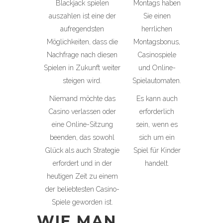
Blackjack spielen
Montags haben
auszahlen ist eine der
Sie einen
aufregendsten
herrlichen
Möglichkeiten, dass die
Montagsbonus,
Nachfrage nach diesen
Casinospiele
Spielen in Zukunft weiter
und Online-
steigen wird.
Spielautomaten.
Niemand möchte das
Es kann auch
Casino verlassen oder
erforderlich
eine Online-Sitzung
sein, wenn es
beenden, das sowohl
sich um ein
Glück als auch Strategie
Spiel für Kinder
erfordert und in der
handelt.
heutigen Zeit zu einem
der beliebtesten Casino-
Spiele geworden ist.
WIE MAN