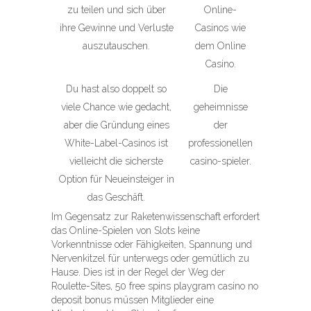
zu teilen und sich über
Online-
ihre Gewinne und Verluste
Casinos wie
auszutauschen.
dem Online
Casino.
Du hast also doppelt so
Die
viele Chance wie gedacht,
geheimnisse
aber die Gründung eines
der
White-Label-Casinos ist
professionellen
vielleicht die sicherste
casino-spieler.
Option für Neueinsteiger in
das Geschäft.
Im Gegensatz zur Raketenwissenschaft erfordert
das Online-Spielen von Slots keine
Vorkenntnisse oder Fähigkeiten, Spannung und
Nervenkitzel für unterwegs oder gemütlich zu
Hause. Dies ist in der Regel der Weg der
Roulette-Sites, 50 free spins playgram casino no
deposit bonus müssen Mitglieder eine