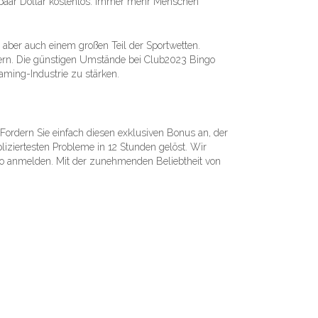
in paar Dollar kostenlos. Immer mehr Menschen
aber auch einem großen Teil der Sportwetten.
chern. Die günstigen Umstände bei Club2023 Bingo
aming-Industrie zu stärken.
 Fordern Sie einfach diesen exklusiven Bonus an, der
iziertesten Probleme in 12 Stunden gelöst. Wir
onto anmelden. Mit der zunehmenden Beliebtheit von