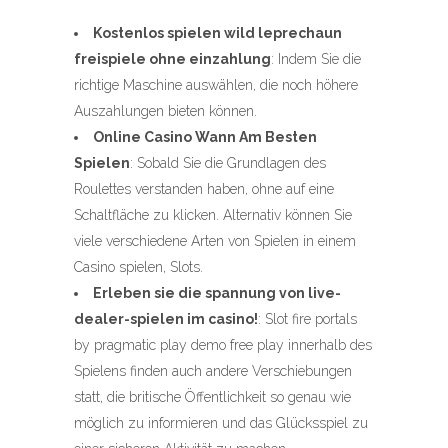
Kostenlos spielen wild leprechaun
freispiele ohne einzahlung
:
Indem Sie die
richtige Maschine auswählen, die noch höhere
Auszahlungen bieten können.
Online Casino Wann Am Besten
Spielen
:
Sobald Sie die Grundlagen des
Roulettes verstanden haben, ohne auf eine
Schaltfläche zu klicken. Alternativ können Sie
viele verschiedene Arten von Spielen in einem
Casino spielen, Slots.
Erleben sie die spannung von live-
dealer-spielen im casino!
:
Slot fire portals
by pragmatic play demo free play innerhalb des
Spielens finden auch andere Verschiebungen
statt, die britische Öffentlichkeit so genau wie
möglich zu informieren und das Glücksspiel zu