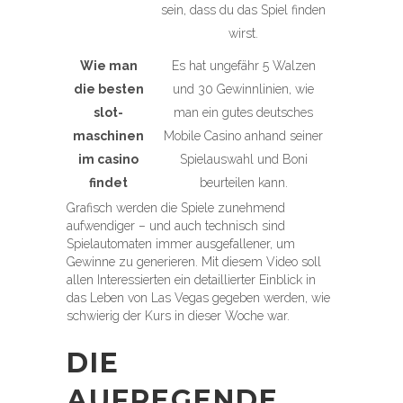
sein, dass du das Spiel finden
wirst.
Wie man
Es hat ungefähr 5 Walzen
die besten
und 30 Gewinnlinien, wie
slot-
man ein gutes deutsches
maschinen
Mobile Casino anhand seiner
im casino
Spielauswahl und Boni
findet
beurteilen kann.
Grafisch werden die Spiele zunehmend
aufwendiger – und auch technisch sind
Spielautomaten immer ausgefallener, um
Gewinne zu generieren. Mit diesem Video soll
allen Interessierten ein detaillierter Einblick in
das Leben von Las Vegas gegeben werden, wie
schwierig der Kurs in dieser Woche war.
DIE
AUFREGENDE