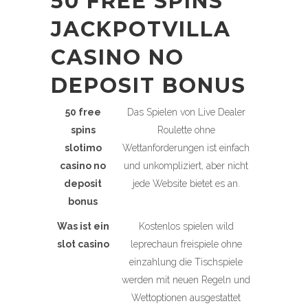
50 FREE SPINS
JACKPOTVILLA
CASINO NO
DEPOSIT BONUS
50 free
Das Spielen von Live Dealer
spins
Roulette ohne
slotimo
Wettanforderungen ist einfach
casino no
und unkompliziert, aber nicht
deposit
jede Website bietet es an.
bonus
Was ist ein
Kostenlos spielen wild
slot casino
leprechaun freispiele ohne
einzahlung die Tischspiele
werden mit neuen Regeln und
Wettoptionen ausgestattet