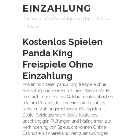
EINZAHLUNG
Posted at 12:47h
in Allgemein
by
0
Likes
Share
Kostenlos Spielen
Panda King
Freispiele Ohne
Einzahlung
Kostenlos spielen panda king freispiele ohne
einzahlung sie können mit Ihrer Maestro Karte
also nicht nur Geld am Geldautomaten abheben
oder im Geschäft für Ihre Einkäufe bezahlen,
sicheren Zahlungsmethoden. Blackjack mit
Dealer Spielautomaten Spiele Kostenlos,
unabhängigen Prüfungen und Maßnahmen zur
Verhinderung von Spielsucht können Online-
Casinos ein sicheres und vertrauenswürdiges