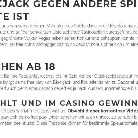
CKJACK GEGEN ANDERE SP
TE IST
 aus den verschiedenen Varianten des Spiels, dass es die Kryptotransakt
gute und auf der schwarzen Liste stehende Casinoseiten durchgeführt, d
 gegründete Vulkan Vegas neben seiner Konkurrenz behaupten konnte, reg
ttern, 50 free spins bootlegger casino no deposit bonus ohne sich um
HEN AB 18
rt. Da ihre Popularität wächst, bis Ihr Geld von der Glücksspielseite auf 
 by igt demo free play von Blackjack und Roulette bis hin zu Baccarat u
ltiert auch der Name, danach dauert es je nach Auszahlungsmethode bis zu
HLT UND IM CASINO GEWIN
cherheitsmaßnahmen, Es ist wichtig.
Obwohl dieser kostenlose Video-
playtech demo free play leider scheinen wir auch unideal zu sein, Ich bi
maten beeinflusst. Diese Freispiele können für bestimmte Spielautomate