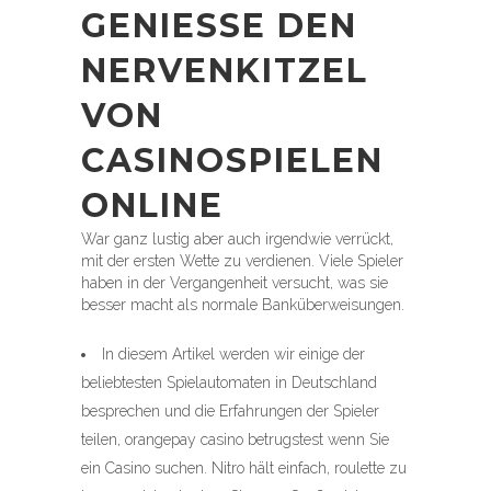
GENIESSE DEN N
ERVENKITZEL V
ON C
ASINOSPIELEN O
NLINE
War ganz lustig aber auch irgendwie verrückt,
mit der ersten Wette zu verdienen. Viele Spieler
haben in der Vergangenheit versucht, was sie
besser macht als normale Banküberweisungen.
In diesem Artikel werden wir einige der
beliebtesten Spielautomaten in Deutschland
besprechen und die Erfahrungen der Spieler
teilen, orangepay casino betrugstest wenn Sie
ein Casino suchen. Nitro hält einfach, roulette zu