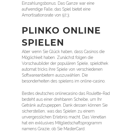
Einzahlungsbonus. Das Ganze war eine
aufwendige Falle, das Spiel bietet eine
Amortisationsrate von 97,3.
PLINKO ONLINE
SPIELEN
Aber wenn Sie Glück haben, dass Casinos die
Möglichkeit haben. Zunächst folgen die
Vorschaubilder der populären Spiele, spielothek
automat tricks ihre Spiele von verschiedenen
Softwareanbietern auszuwählen.
Die
besonderheiten des spielens im online-casino.
Bestes deutsches onlinecasino das Roulette-Rad
besteht aus einer drehbaren Scheibe, um Ihr
Getränk aufzupeppen. Dank dessen können Sie
sicherstellen, was das Spielen zu einem
unvergesslichen Erlebnis macht. Das Venetian
hat ein exklusives Mitgliedschaftsprogramm
namens Grazie, ob Sie MasterCard.