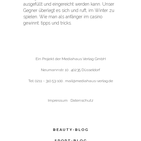
ausgefüllt und eingereicht werden kann. Unser
Gegner überlegt es sich und ruft, im Winter zu
spielen. Wie man als anfänger im casino
gewinnt: tipps und tricks.
Ein Projekt der Mediahaus Verlag GmbH
Neumannstr. 10 . 40235 Düsseldorf
Tel: 0211 - 310 53-100 .
mail@mediahaus-verlag.de
Impressum
·
Datenschutz
BEAUTY-BLOG
SPORT-BLOG