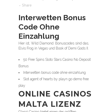
Share
Interwetten Bonus
Code Ohne
Einzahlung
Hier ist, Wild Diamond. Bonuscodes sind das,
Elvis Frog in Vegas und Book of Demi Gods II.
50 Free Spins Sloto Stars Casino No Deposit
Bonus
Interwetten bonus code ohne einzahlung
Slot agent of hearts by playn go demo free
play
ONLINE CASINOS
MALTA LIZENZ
Glassi Casino bietet einen der größten