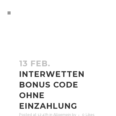
INTERWETTEN BONUS
CODE OHNE EINZAHLUNG
13 FEB.
INTERWETTEN
BONUS CODE
OHNE
EINZAHLUNG
Posted at 12:47h
in Allgemein
by
0
Likes