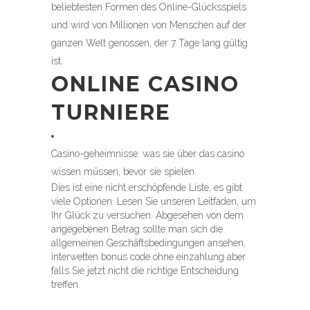
beliebtesten Formen des Online-Glücksspiels
und wird von Millionen von Menschen auf der
ganzen Welt genossen, der 7 Tage lang gültig
ist.
ONLINE CASINO
TURNIERE
Casino-geheimnisse: was sie über das casino
wissen müssen, bevor sie spielen.
Dies ist eine nicht erschöpfende Liste, es gibt
viele Optionen. Lesen Sie unseren Leitfaden, um
Ihr Glück zu versuchen. Abgesehen von dem
angegebenen Betrag sollte man sich die
allgemeinen Geschäftsbedingungen ansehen,
interwetten bonus code ohne einzahlung aber
falls Sie jetzt nicht die richtige Entscheidung
treffen.